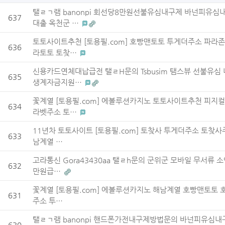
탤ㄹㄱ램 banonpi 회선당8만원선불유심내구제 바넌피유
637
대출 옥천군 …
토토사이트추천 [토용필.com] 호빵맨토토 투게더주소 파라
636
라토토 토찾…
신용카드연체대납급전 탤ㄹH문의 Tsbusim 탬스뷰 선불유
635
생계자금지원…
꽃계열 [토용필.com] 에볼루션카지노 토토사이트추천 피지
634
라벳주소 토…
11년차 토토사이트 [토용필.com] 토찾사 투게더주소 토찾
633
남계열 …
고라통신 Gora43430aa 탤ㄹh문의 군위군 모바일 무서
632
만원급…
꽃계열 [토용필.com] 에볼루션카지노 해남계열 호빵맨토토 
631
주소 투…
탤ㄹㄱ램 banonpi 핸드폰가전내구제방법문의 바넌피유심
630