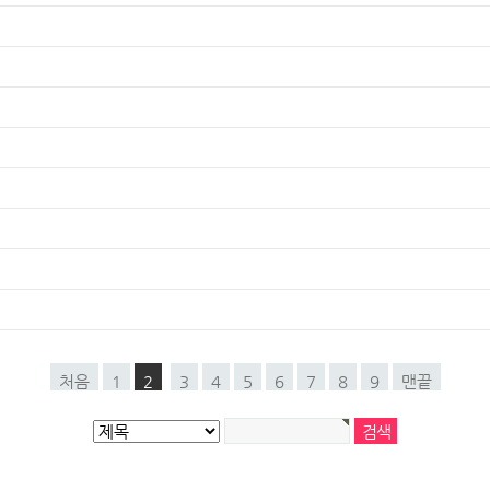
처음
1
2
3
4
5
6
7
8
9
맨끝