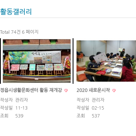
활동갤러리
Total 74건
6 페이지
정읍시생활문화센터 활동 재개강
2020 새로운시작
작성자
관리자
작성자
관리자
작성일
11-13
작성일
02-15
조회
539
조회
537