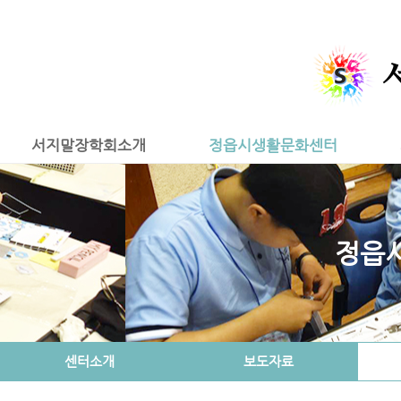
서지말장학회소개
정읍시생활문화센터
정읍
센터소개
보도자료