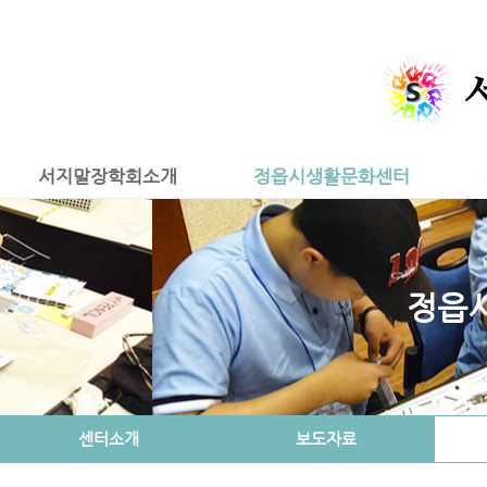
서지말장학회소개
정읍시생활문화센터
정읍
센터소개
보도자료