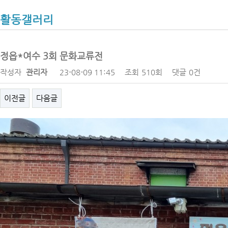
활동갤러리
정읍*여수 3회 문화교류전
작성자
관리자
23-08-09 11:45
조회
510회
댓글
0건
이전글
다음글