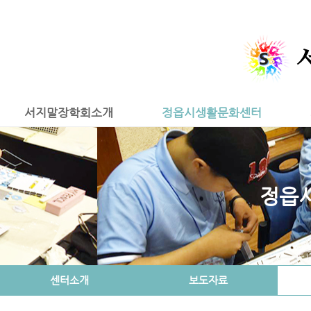
서지말장학회소개
정읍시생활문화센터
정읍
센터소개
보도자료