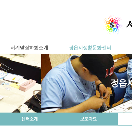
서지말장학회소개
정읍시생활문화센터
정읍
센터소개
보도자료