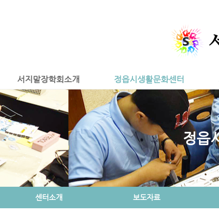
서지말장학회소개
정읍시생활문화센터
정읍
센터소개
보도자료