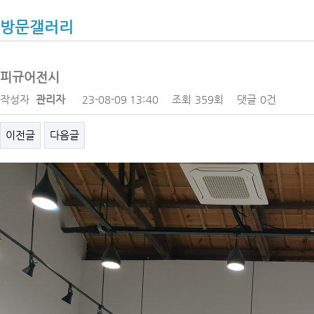
방문갤러리
피규어전시
작성자
관리자
23-08-09 13:40
조회
359회
댓글
0건
이전글
다음글